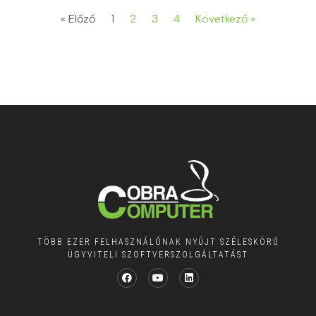
« Előző
1
2
3
4
Következő »
TÖBB EZER FELHASZNÁLÓNAK NYÚJT SZÉLESKÖRŰ
ÜGYVITELI SZOFTVERSZOLGÁLTATÁST