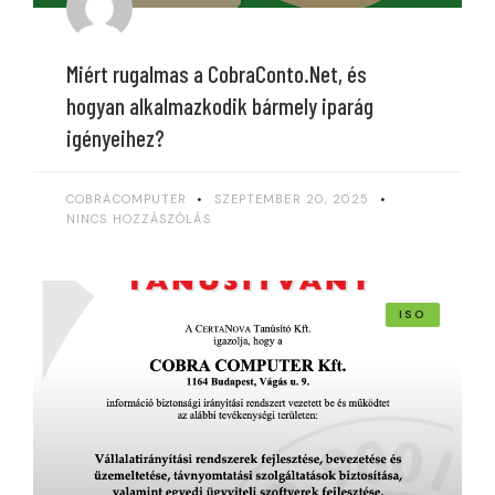
Miért rugalmas a CobraConto.Net, és
hogyan alkalmazkodik bármely iparág
igényeihez?
COBRACOMPUTER
SZEPTEMBER 20, 2025
NINCS HOZZÁSZÓLÁS
ISO