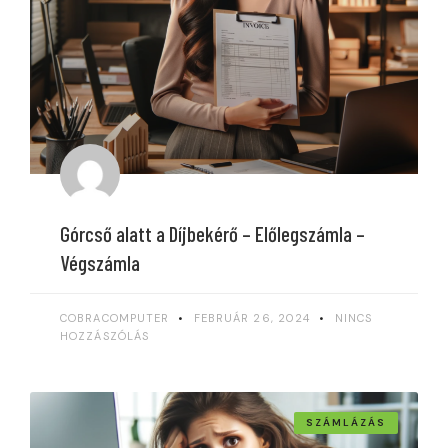
Górcső alatt a Díjbekérő – Előlegszámla –
Végszámla
COBRACOMPUTER
FEBRUÁR 26, 2024
NINCS
HOZZÁSZÓLÁS
SZÁMLÁZÁS