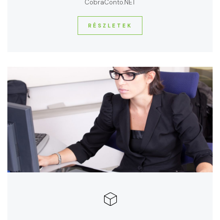
CobraConto.NET
RÉSZLETEK