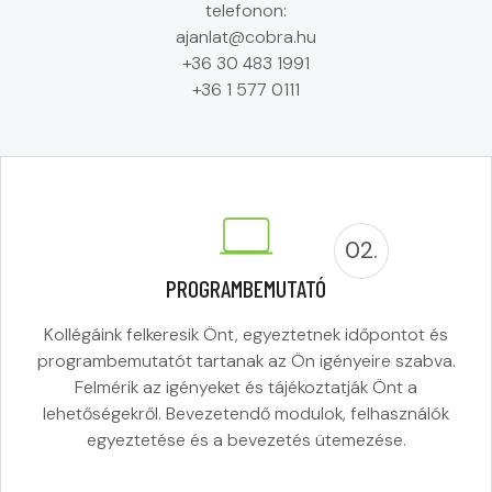
telefonon:
ajanlat@cobra.hu
+36 30 483 1991
+36 1 577 0111
02.
PROGRAMBEMUTATÓ
Kollégáink felkeresik Önt, egyeztetnek időpontot és
programbemutatót tartanak az Ön igényeire szabva.
Felmérik az igényeket és tájékoztatják Önt a
lehetőségekről. Bevezetendő modulok, felhasználók
egyeztetése és a bevezetés ütemezése.