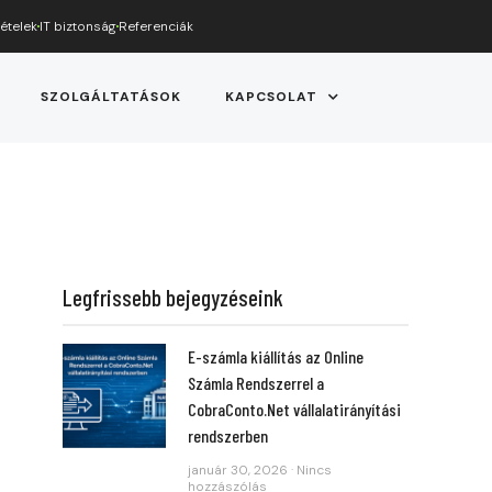
tételek
IT biztonság
Referenciák
SZOLGÁLTATÁSOK
KAPCSOLAT
Legfrissebb bejegyzéseink
E-számla kiállítás az Online
Számla Rendszerrel a
CobraConto.Net vállalatirányítási
rendszerben
január 30, 2026
Nincs
hozzászólás