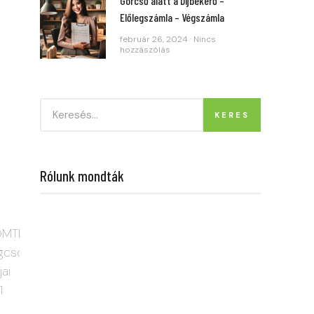
Górcső alatt a Díjbekérő –
Előlegszámla – Végszámla
február 26, 2024
Nincs
hozzászólás
KERES
Rólunk mondták