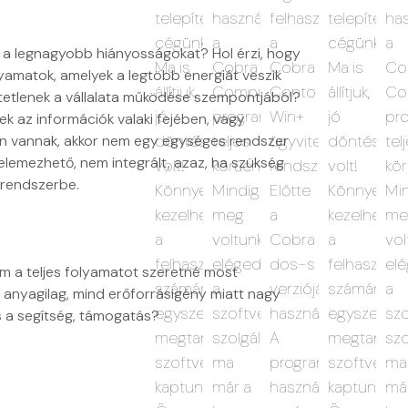
használója
telepítettük
használják
cégünknél.
a
zi a legnagyobb hiányosságokat? Hol érzi, hogy
bra
Ma is
Cobra
amatok, amelyek a legtöbb energiát veszik
nto
állítjuk,
Computer
tetlenek a vállalata működése szempontjából?
n+
jó
programjait,
ek az információk valaki fejében, vagy
viteli
döntés
teljes
n vannak, akkor nem egy egységes rendszer
elemezhető, nem integrált, azaz, ha szükség
dszernek.
volt!
körűen.
b rendszerbe.
tte
Könnyen
Mindig
kezelhető,
meg
bra
a
voltunk
s-s
felhasználó
elégedve
em a teljes folyamatot szeretné most
zióját
számára
a
d anyagilag, mind erőforrásigény miatt nagy
ználtuk.
egyszerűen
szoftverek
s a segítség, támogatás?
aival,
megtanulható
szolgáltatásaival,
ogram
szoftvert
ma
ználata
kaptunk.
már a