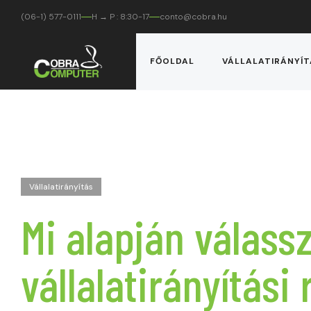
(06-1) 577-0111
H → P : 8:30-17
conto@cobra.hu
FŐOLDAL
VÁLLALATIRÁNYÍT
Vállalatirányítás
Mi alapján válass
vállalatirányítási