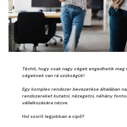
Tévhit, hogy csak nagy cégek engedhetik meg 
cégeknek van rá szükségük!
A
A
Cé
Egy komplex rendszer bevezetése általában nag
Cobra
COMTEX
től
rendszereket kutatni, nézegetni, néhány fontos
ügyviteli
cégcsopor
cég
vállalkozására nézve.
rendszerét
tagjai
199
Hol szorít legjobban a cipő?
1998-
1991
től
ban
óta
regi