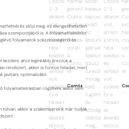
án
Összesen
harmadik
akult
2-3
generációs
csolat
alkalom
Cobra
t
ló.
volt,
programokat
amatfelmérés előzi meg. ez elengedhetetlen
amikor
használjuk
ztása szempontjából is. A folyamatfelmérés
alunk
komolyabb
munkánk
eglévő folyamatok sokszínűségétől és
nyelt
hiba
során,
lesztéseket
keletkezett
a
l kezdeni, ahol leginkább érezzük a
usz
és
Conto.Net-
si rendszert, akkor is fontos feladat, mert
kciók)
javításra
et
javítani, optimalizálni.
dig
volt
Comtex
ő
szükség.
 folyamatleírásban rögzíteni, akkor sem
...
almassággal
Ez a
hibaarány
n túlvan, akkor a szakembereink már tudják
tséghatékonysággal
az
dszert.
ották
évenként
...
kibocsájtott