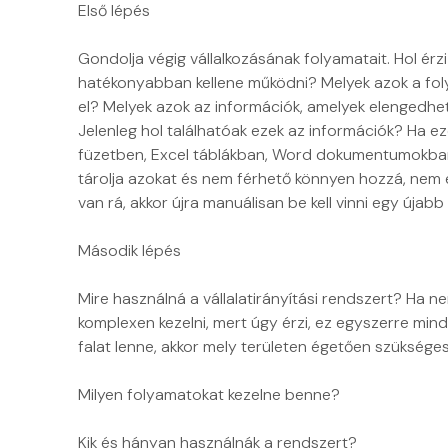
Első lépés
telepítettük
használják
fel
cégünknél.
a
a
Gondolja végig vállalkozásának folyamatait. Hol ér
Ma is
Cobra
Co
hatékonyabban kellene működni? Melyek azok a foly
állítjuk,
Computer
Co
el? Melyek azok az információk, amelyek elengedhe
jó
programjait,
Wi
Jelenleg hol találhatóak ezek az információk? Ha ez
döntés
teljes
ügy
füzetben, Excel táblákban, Word dokumentumokba
tárolja azokat és nem férhető könnyen hozzá, nem 
volt!
körűen.
ren
van rá, akkor újra manuálisan be kell vinni egy újab
Könnyen
Mindig
Elő
kezelhető,
meg
a
Második lépés
a
voltunk
Co
felhasználó
elégedve
do
Mire használná a vállalatirányítási rendszert? Ha n
számára
a
ver
komplexen kezelni, mert úgy érzi, ez egyszerre min
egyszerűen
szoftverek
has
falat lenne, akkor mely területen égetően szüksége
megtanulható
szolgáltatás
A
Milyen folyamatokat kezelne benne?
szoftvert
ma
pr
kaptunk.
már a
has
Kik és hányan használnák a rendszert?