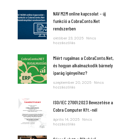
NAV M2M online kapcsolat – új
funkció a CobraConto.Net
rendszerben
október 23, 2025
Nincs
hozzászólás
Miért rugalmas a CobraConto.Net,
és hogyan alkalmazkodik bármely
iparág igényeihez?
szeptember 20, 2025
Nincs
hozzászólás
ISO/IEC 27001:2023 Bevezetése a
Cobra Computer Kft.-nél
április 14, 2025
Nincs
hozzászólás