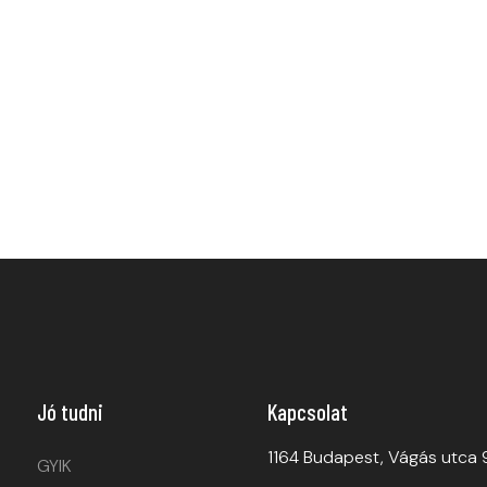
Jó tudni
Kapcsolat
1164 Budapest, Vágás utca 
GYIK