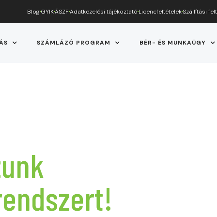
Blog
GYIK
ÁSZF
Adatkezelési tájékoztató
Licencfeltételek
Szállítási fel
ÁS
SZÁMLÁZÓ PROGRAM
BÉR- ÉS MUNKAÜGY
zunk
 rendszert!