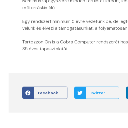
Nem muszáj egyszerre minden területet lefedni, leh
kb.
erőforráskímélő.
KU
6000
BOS
db
Egy rendszert minimum 5 évre vezetünk be, de leg
CSA
számla
SZÁ
velünk és élvezi a támogatásunkat, a folyamatosan m
VEZ
esetén
Tartozzon Ön is a Cobra Computer rendszerét has
elenyészően
35 éves tapasztalatát.
alacsony.
KEMÉNYFÉM
FARAGÓ
ISTVÁN
Facebook
Twitter