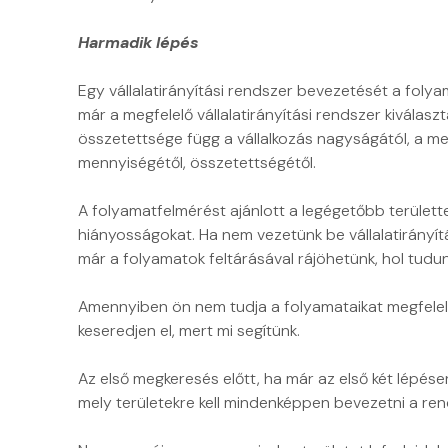
Összesen
harmadik
sor
2-3
generációs
kial
Harmadik lépés
alkalom
Cobra
kap
volt,
programoka
kivá
Egy vállalatirányítási rendszer bevezetését a foly
amikor
használjuk
Az
már a megfelelő vállalatirányítási rendszer kiválas
komolyabb
munkánk
ált
összetettsége függ a vállalkozás nagyságától, a m
mennyiségétől, összetettségétől.
hiba
során,
igé
keletkezett
a
fej
A folyamatfelmérést ajánlott a legégetőbb területte
és
Conto.Net-
(pl
hiányosságokat. Ha nem vezetünk be vállalatirányítá
javításra
et
fun
már a folyamatok feltárásával rájöhetünk, hol tudunk 
volt
min
Comtex
szükség.
kell
Amennyiben ön nem tudja a folyamataikat megfelelő
...
Ez a
rug
keseredjen el, mert mi segítünk.
hibaarány
és
Az első megkeresés előtt, ha már az első két lépése
az
köl
mely területekre kell mindenképpen bevezetni a ren
évenként
old
kibocsájtott
meg