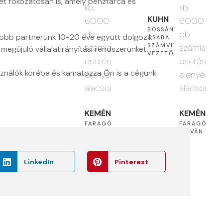
et fokozatosan is, amely pénztárca és
kb.
HN
6000
SÁNYI
db
több partnerünk 10-20 éve együtt dolgozik
BA
MVITELI
számla
egújuló vállalatirányítási rendszerünket.
ETŐ
esetén
ználók körébe és kamatozza Ön is a cégünk
elenyészően
alacsony.
KEMÉNYFÉM
FARAGÓ
ISTVÁN
LinkedIn
Pinterest