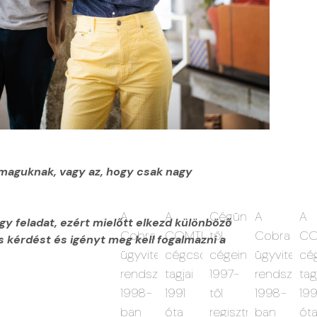
maguknak, vagy az, hogy csak nagy
günk(2007-
A
A
y feladat, ezért mielőtt elkezd különböző
Cobra
COMTEX
 kérdést és igényt meg kell fogalmazni a
t
eink)
ügyviteli
cégcsoport
7-
rendszerét
tagjai
1998-
1991
sztrált
ban
óta