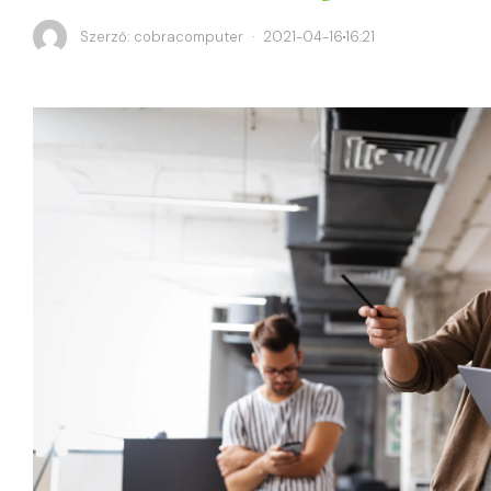
Szerző:
cobracomputer
2021-04-16
16:21
·