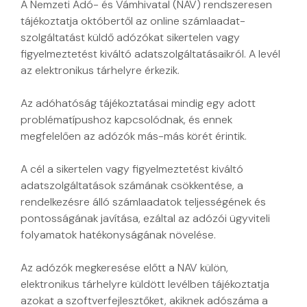
A Nemzeti Adó- és Vámhivatal (NAV) rendszeresen
tájékoztatja októbertől az online számlaadat-
szolgáltatást küldő adózókat sikertelen vagy
figyelmeztetést kiváltó adatszolgáltatásaikról. A levél
az elektronikus tárhelyre érkezik.
Az adóhatóság tájékoztatásai mindig egy adott
problématípushoz kapcsolódnak, és ennek
megfelelően az adózók más-más körét érintik.
A cél a sikertelen vagy figyelmeztetést kiváltó
adatszolgáltatások számának csökkentése, a
rendelkezésre álló számlaadatok teljességének és
pontosságának javítása, ezáltal az adózói ügyviteli
folyamatok hatékonyságának növelése.
Az adózók megkeresése előtt a NAV külön,
elektronikus tárhelyre küldött levélben tájékoztatja
azokat a szoftverfejlesztőket, akiknek adószáma a