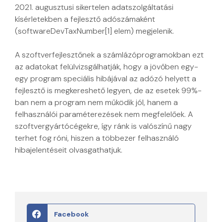
2021. augusztusi sikertelen adatszolgáltatási
kísérletekben a fejlesztő adószámaként
(softwareDevTaxNumber[1] elem) megjelenik.
A szoftverfejlesztőnek a számlázóprogramokban ezt
az adatokat felülvizsgálhatják, hogy a jövőben egy-
egy program speciális hibájával az adózó helyett a
fejlesztő is megkereshető legyen, de az esetek 99%-
ban nem a program nem működik jól, hanem a
felhasználói paraméterezések nem megfelelőek. A
szoftvergyártócégekre, így ránk is valószínű nagy
terhet fog róni, hiszen a többezer felhasználó
hibajelentéseit olvasgathatjuk.
Facebook