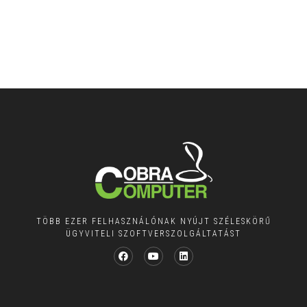
TÖBB EZER FELHASZNÁLÓNAK NYÚJT SZÉLESKÖRŰ
ÜGYVITELI SZOFTVERSZOLGÁLTATÁST