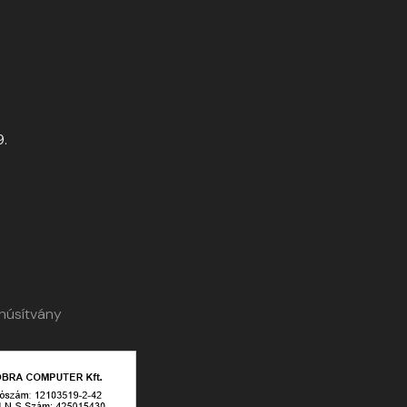
9.
núsítvány