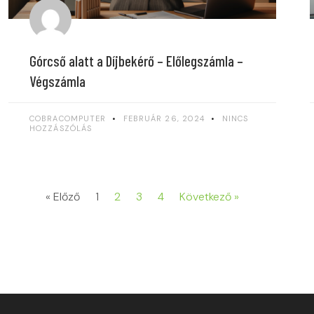
Górcső alatt a Díjbekérő – Előlegszámla –
Végszámla
COBRACOMPUTER
FEBRUÁR 26, 2024
NINCS
HOZZÁSZÓLÁS
« Előző
1
2
3
4
Következő »