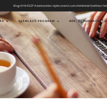
Blog
GYIK
ÁSZF
Adatkezelési tájékoztató
Licencfeltételek
Szállítási fel
ÁS
SZÁMLÁZÓ PROGRAM
BÉR- ÉS MUNKAÜGY