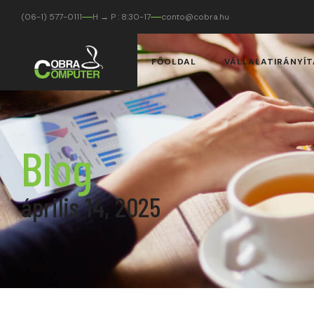
(06-1) 577-0111
H → P : 8:30-17
conto@cobra.hu
FŐOLDAL
VÁLLALATIRÁNYÍT
Blog
április 14, 2025