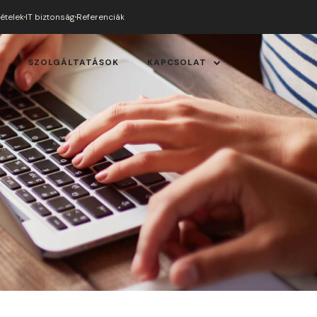
tételek
IT biztonság
Referenciák
SZOLGÁLTATÁSOK
KAPCSOLAT