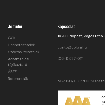
Jó tudni
Kapcsolat
1164 Budapest, Vágás utca 
GYIK
Licencfeltételek
conto@cobra.hu
Szállítási feltételek
(06-1) 577-0111
Adatkezelési
tájékoztató
—
ÁSZF
Referenciák
MSZ ISO/IEC 27001:2023 ta