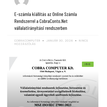
E-számla kiállítás az Online Számla
Rendszerrel a CobraConto.Net
vállalatirányítási rendszerben
COBRACOMPUTER
JANUÁR 30, 2026
NINCS
HOZZÁSZÓLÁS
ISO