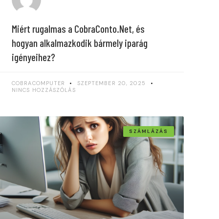
Miért rugalmas a CobraConto.Net, és
hogyan alkalmazkodik bármely iparág
igényeihez?
COBRACOMPUTER
SZEPTEMBER 20, 2025
NINCS HOZZÁSZÓLÁS
SZÁMLÁZÁS