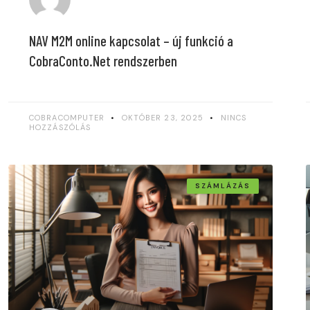
NAV M2M online kapcsolat – új funkció a
CobraConto.Net rendszerben
COBRACOMPUTER
OKTÓBER 23, 2025
NINCS
HOZZÁSZÓLÁS
SZÁMLÁZÁS